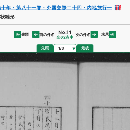
治十年・第八十一巻・外国交際二十四・内地旅行一
状雛形
No.11
先頭
末尾
前の件名
次の件名
全62点中
ページ
先頭
最後