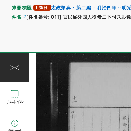
簿冊標題
太政類典・第二編・明治四年～明
簿冊
件名
[件名番号: 011]
官民雇外国人従者ニ下付スル免
サムネイル
資料情報