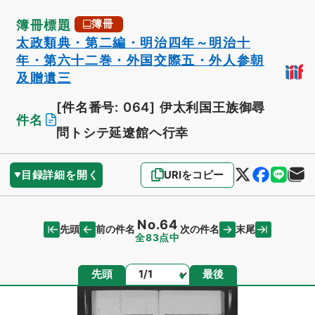
簿冊標題
簿冊
太政類典・第二編・明治四年～明治十
年・第六十二巻・外国交際五・外人参朝
及贈遺三
[件名番号: 064]
伊太利国王族御尋
件名
問トシテ延遼館ヘ行幸
目録詳細を開く
URIをコピー
No.64
先頭
末尾
前の件名
次の件名
全83点中
ページ
先頭
最後