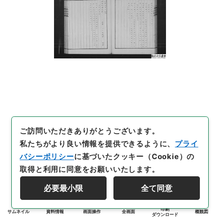
ご訪問いただきありがとうございます。
私たちがより良い情報を提供できるように、
プライ
バシーポリシー
に基づいたクッキー（Cookie）の
取得と利用に同意をお願いいたします。
必要最小限
全て同意
印刷
サムネイル
資料情報
画面操作
全画面
概観図
ダウンロード