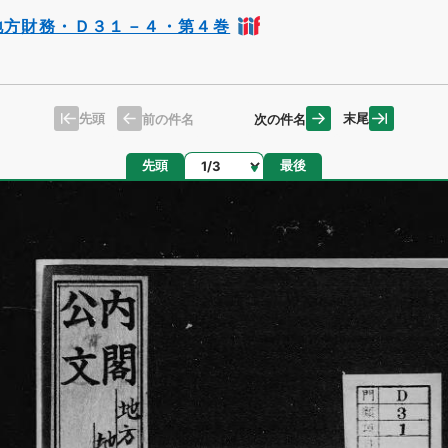
地方財務・Ｄ３１－４・第４巻
先頭
末尾
前の件名
次の件名
ページ
先頭
最後