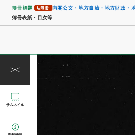
簿冊標題
内閣公文・地方自治・地方財政・
簿冊
簿冊表紙・目次等
サムネイル
資料情報