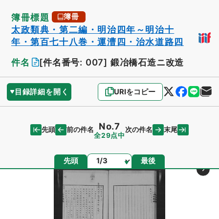
簿冊標題
簿冊
太政類典・第二編・明治四年～明治十
年・第百七十八巻・運漕四・治水道路四
件名
[件名番号: 007]
鍛冶橋石造ニ改造
目録詳細を開く
URIをコピー
No.7
先頭
末尾
前の件名
次の件名
全29点中
ページ
先頭
最後