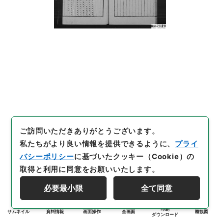
ご訪問いただきありがとうございます。
私たちがより良い情報を提供できるように、
プライ
バシーポリシー
に基づいたクッキー（Cookie）の
取得と利用に同意をお願いいたします。
必要最小限
全て同意
印刷
サムネイル
資料情報
画面操作
全画面
概観図
ダウンロード