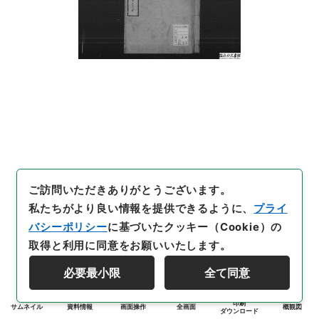
ご訪問いただきありがとうございます。
私たちがより良い情報を提供できるように、
プライ
バシーポリシー
に基づいたクッキー（Cookie）の
取得と利用に同意をお願いいたします。
必要最小限
全て同意
印刷
サムネイル
資料情報
画面操作
全画面
概観図
ダウンロード