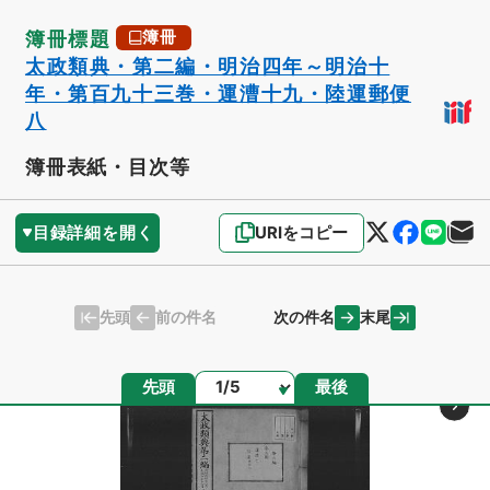
簿冊標題
簿冊
太政類典・第二編・明治四年～明治十
年・第百九十三巻・運漕十九・陸運郵便
八
簿冊表紙・目次等
目録詳細を開く
URIをコピー
先頭
末尾
前の件名
次の件名
ページ
先頭
最後