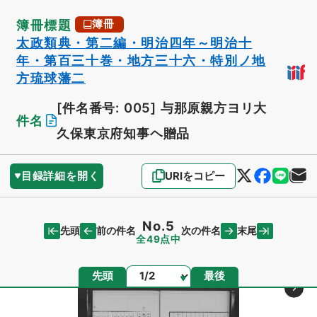
簿冊標題
簿冊
太政類典・第二編・明治四年～明治十
年・第百三十巻・地方三十六・特別ノ地
方琉球藩二
[件名番号: 005]
与那原親方ヨリ大
件名
久保東京府知事ヘ贈品
目録詳細を開く
URIをコピー
No.5
先頭
末尾
前の件名
次の件名
全49点中
ページ
先頭
最後