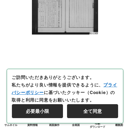
ご訪問いただきありがとうございます。
私たちがより良い情報を提供できるように、
プライ
バシーポリシー
に基づいたクッキー（Cookie）の
取得と利用に同意をお願いいたします。
必要最小限
全て同意
印刷
サムネイル
資料情報
画面操作
全画面
概観図
ダウンロード