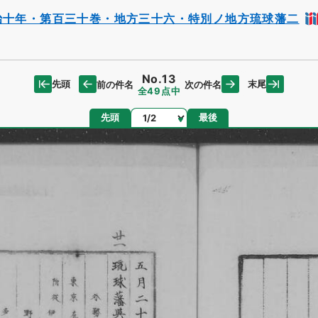
治十年・第百三十巻・地方三十六・特別ノ地方琉球藩二
No.13
先頭
末尾
前の件名
次の件名
全49点中
ページ
先頭
最後