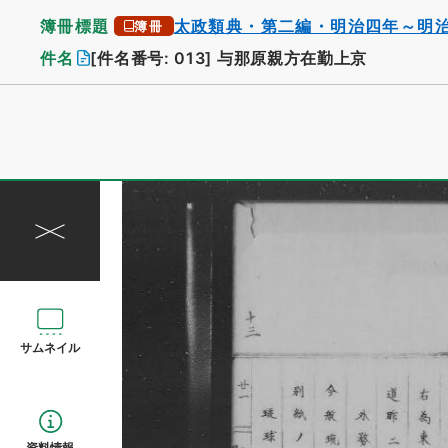
簿冊標題
太政類典・第二編・明治四年～明
簿冊
件名
[件名番号: 013]
与那原親方在勤上京
サムネイル
資料情報