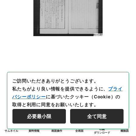
ご訪問いただきありがとうございます。
私たちがより良い情報を提供できるように、
プライ
バシーポリシー
に基づいたクッキー（Cookie）の
取得と利用に同意をお願いいたします。
必要最小限
全て同意
印刷
サムネイル
資料情報
画面操作
全画面
概観図
ダウンロード