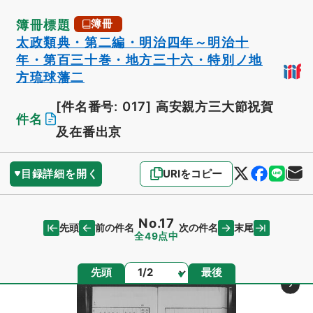
簿冊標題
簿冊
太政類典・第二編・明治四年～明治十
年・第百三十巻・地方三十六・特別ノ地
方琉球藩二
[件名番号: 017]
高安親方三大節祝賀
件名
及在番出京
目録詳細を開く
URIをコピー
No.17
先頭
末尾
前の件名
次の件名
全49点中
ページ
先頭
最後