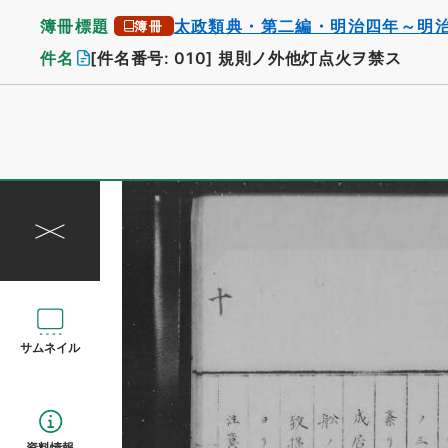
簿冊標題
太政類典・第二編・明治四年～明
簿冊
件名
[件名番号: 010]
規則ノ外他灯点火ヲ禁ス
サムネイル
資料情報