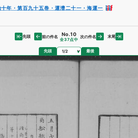
治十年・第百九十五巻・運漕二十一・海運一
No.10
先頭
末尾
前の件名
次の件名
全37点中
ページ
先頭
最後