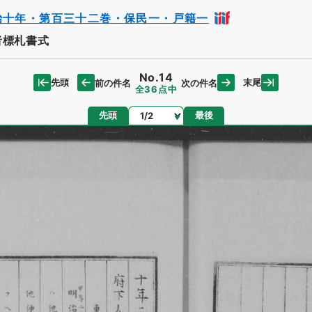
治十年・第百三十二巻・保民一・戸籍一
者標札書式
No.14
先頭
末尾
前の件名
次の件名
全36点中
ページ
先頭
最後