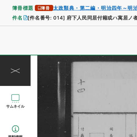
簿冊標題
太政類典・第二編・明治四年～明
簿冊
件名
[件名番号: 014]
府下人民同居付籍或ハ寓居ノ
サムネイル
資料情報