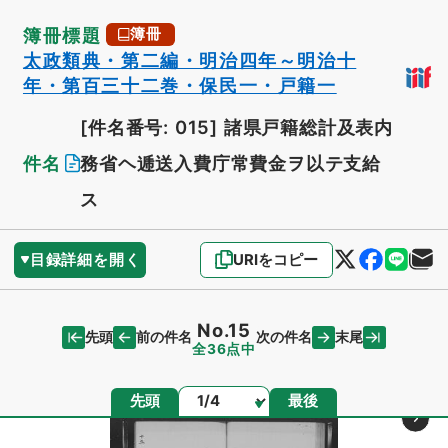
簿冊標題
簿冊
太政類典・第二編・明治四年～明治十
年・第百三十二巻・保民一・戸籍一
[件名番号: 015]
諸県戸籍総計及表内
件名
務省ヘ逓送入費庁常費金ヲ以テ支給
ス
目録詳細を開く
URIをコピー
No.15
先頭
末尾
前の件名
次の件名
全36点中
ページ
先頭
最後