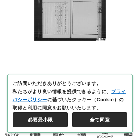
ご訪問いただきありがとうございます。
私たちがより良い情報を提供できるように、
プライ
バシーポリシー
に基づいたクッキー（Cookie）の
取得と利用に同意をお願いいたします。
必要最小限
全て同意
印刷
サムネイル
資料情報
画面操作
全画面
概観図
ダウンロード