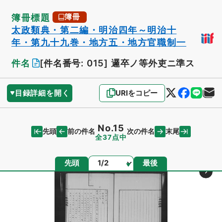
簿冊標題
簿冊
太政類典・第二編・明治四年～明治十
年・第九十九巻・地方五・地方官職制一
件名
[件名番号: 015]
邏卒ノ等外吏ニ準ス
目録詳細を開く
URIをコピー
No.15
先頭
末尾
前の件名
次の件名
全37点中
ページ
先頭
最後