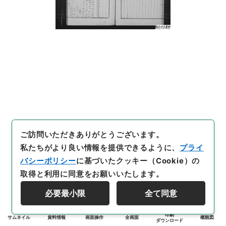
ご訪問いただきありがとうございます。
私たちがより良い情報を提供できるように、
プライ
バシーポリシー
に基づいたクッキー（Cookie）の
取得と利用に同意をお願いいたします。
必要最小限
全て同意
印刷
サムネイル
資料情報
画面操作
全画面
概観図
ダウンロード