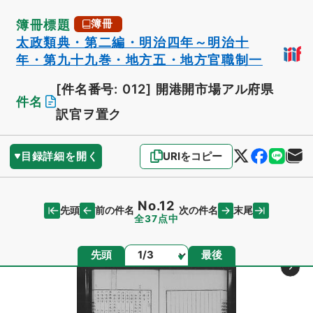
簿冊標題
簿冊
太政類典・第二編・明治四年～明治十
年・第九十九巻・地方五・地方官職制一
[件名番号: 012]
開港開市場アル府県
件名
訳官ヲ置ク
目録詳細を開く
URIをコピー
No.12
先頭
末尾
前の件名
次の件名
全37点中
ページ
先頭
最後