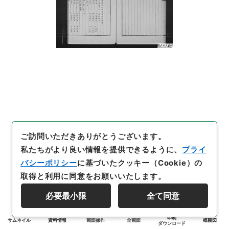
ご訪問いただきありがとうございます。
私たちがより良い情報を提供できるように、
プライ
バシーポリシー
に基づいたクッキー（Cookie）の
取得と利用に同意をお願いいたします。
必要最小限
全て同意
印刷
サムネイル
資料情報
画面操作
全画面
概観図
ダウンロード