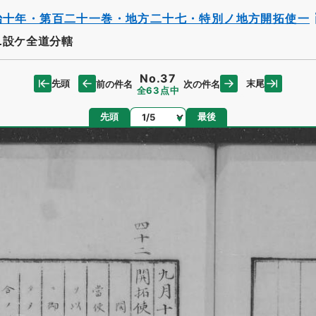
治十年・第百二十一巻・地方二十七・特別ノ地方開拓使一
ニ設ケ全道分轄
No.37
先頭
末尾
前の件名
次の件名
全63点中
ページ
先頭
最後