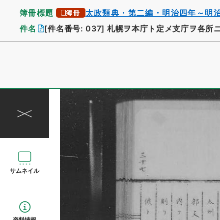
簿冊標題
太政類典・第二編・明治四年～明
簿冊
件名
[件名番号: 037]
札幌ヲ本庁ト定メ支庁ヲ各所
サムネイル
資料情報