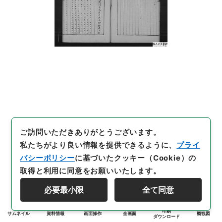
ご訪問いただきありがとうございます。
私たちがより良い情報を提供できるように、
プライ
バシーポリシー
に基づいたクッキー（Cookie）の
取得と利用に同意をお願いいたします。
必要最小限
全て同意
印刷
サムネイル
資料情報
画面操作
全画面
概観図
ダウンロード