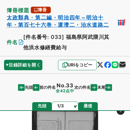
簿冊標題
簿冊
太政類典・第二編・明治四年～明治十
年・第百七十六巻・運漕二・治水道路二
[件名番号: 033]
福島県阿武隈川其
件名
他洪水修繕費給与
目録詳細を開く
URIをコピー
No.33
先頭
末尾
前の件名
次の件名
全42点中
ページ
先頭
最後