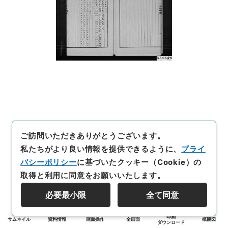
ご訪問いただきありがとうございます。
私たちがより良い情報を提供できるように、
プライ
バシーポリシー
に基づいたクッキー（Cookie）の
取得と利用に同意をお願いいたします。
必要最小限
全て同意
印刷
サムネイル
資料情報
画面操作
全画面
概観図
ダウンロード