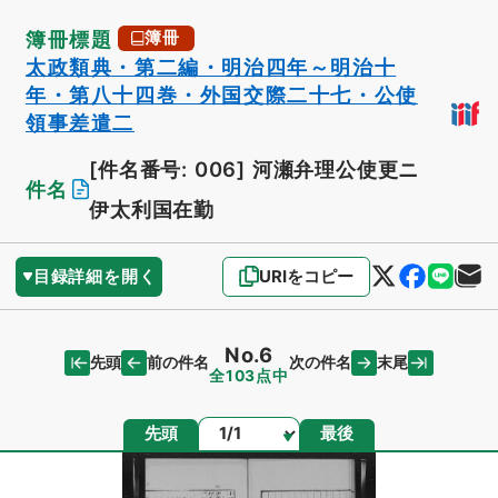
簿冊標題
簿冊
太政類典・第二編・明治四年～明治十
年・第八十四巻・外国交際二十七・公使
領事差遣二
[件名番号: 006]
河瀬弁理公使更ニ
件名
伊太利国在勤
目録詳細を開く
URIをコピー
No.6
先頭
末尾
前の件名
次の件名
全103点中
ページ
先頭
最後