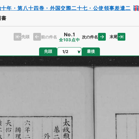
治十年・第八十四巻・外国交際二十七・公使領事差遣二
国書
No.1
先頭
末尾
前の件名
次の件名
全103点中
ページ
先頭
最後