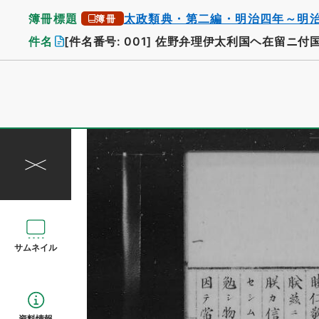
簿冊標題
太政類典・第二編・明治四年～明
簿冊
件名
[件名番号: 001]
佐野弁理伊太利国ヘ在留ニ付
サムネイル
資料情報