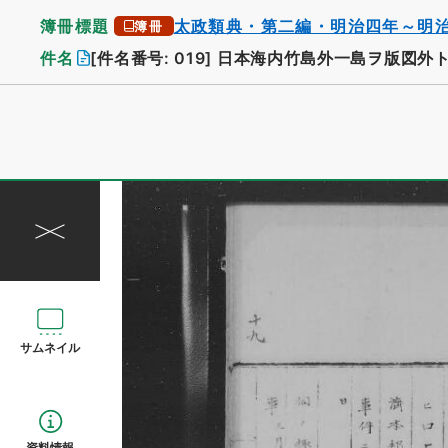
簿冊標題
太政類典・第二編・明治四年～明
簿冊
件名
[件名番号: 019]
日本海内竹島外一島ヲ版図外
サムネイル
資料情報