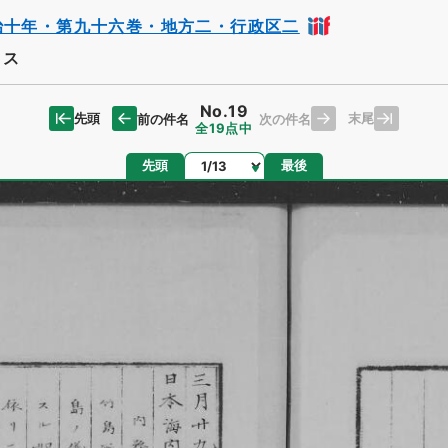
治十年・第九十六巻・地方二・行政区二
トス
No.19
先頭
末尾
前の件名
次の件名
全19点中
ページ
先頭
最後