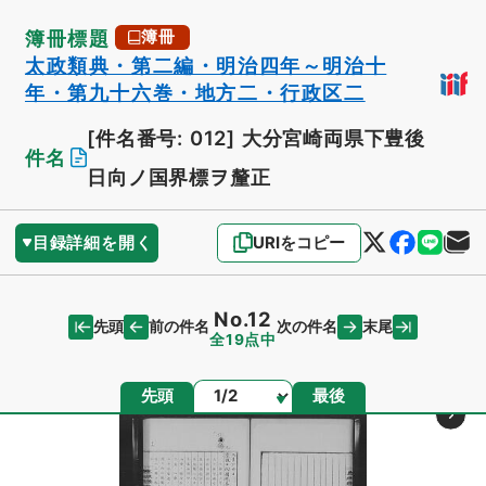
簿冊標題
簿冊
太政類典・第二編・明治四年～明治十
年・第九十六巻・地方二・行政区二
[件名番号: 012]
大分宮崎両県下豊後
件名
日向ノ国界標ヲ釐正
目録詳細を開く
URIをコピー
No.12
先頭
末尾
前の件名
次の件名
全19点中
ページ
先頭
最後