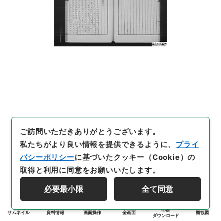
ご訪問いただきありがとうございます。
私たちがより良い情報を提供できるように、
プライ
バシーポリシー
に基づいたクッキー（Cookie）の
取得と利用に同意をお願いいたします。
必要最小限
全て同意
印刷
サムネイル
資料情報
画面操作
全画面
概観図
ダウンロード