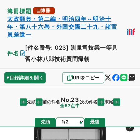
簿冊標題
簿冊
太政類典・第二編・明治四年～明治十
年・第八十六巻・外国交際二十九・諸官
員差遣一
[件名番号: 023]
測量司技業一等見
件名
習小林八郎技術質問帰朝
目録詳細を開く
URIをコピー
No.23
先頭
末尾
前の件名
次の件名
全57点中
ページ
先頭
最後