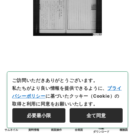
ご訪問いただきありがとうございます。
私たちがより良い情報を提供できるように、
プライ
バシーポリシー
に基づいたクッキー（Cookie）の
取得と利用に同意をお願いいたします。
必要最小限
全て同意
印刷
サムネイル
資料情報
画面操作
全画面
概観図
ダウンロード