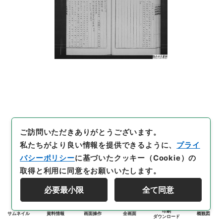
ご訪問いただきありがとうございます。
私たちがより良い情報を提供できるように、
プライ
バシーポリシー
に基づいたクッキー（Cookie）の
取得と利用に同意をお願いいたします。
必要最小限
全て同意
印刷
サムネイル
資料情報
画面操作
全画面
概観図
ダウンロード