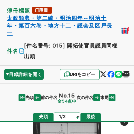
簿冊標題
簿冊
太政類典・第二編・明治四年～明治十
年・第百六巻・地方十二・議会及区戸長
一
[件名番号: 015]
開拓使官員議員同様
件名
出頭
目録詳細を開く
URIをコピー
No.15
先頭
末尾
前の件名
次の件名
全54点中
ページ
先頭
最後