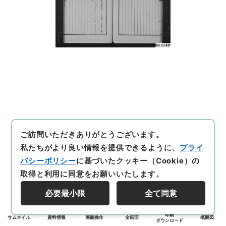
ご訪問いただきありがとうございます。
私たちがより良い情報を提供できるように、
プライ
バシーポリシー
に基づいたクッキー（Cookie）の
取得と利用に同意をお願いいたします。
必要最小限
全て同意
印刷
サムネイル
資料情報
画面操作
全画面
概観図
ダウンロード