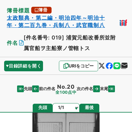
簿冊標題
簿冊
太政類典・第二編・明治四年～明治十
年・第二百九巻・兵制八・武官職制八
[件名番号: 019]
浦賀元船改番所並附
件名
属官船ヲ主船寮ノ管轄トス
目録詳細を開く
URIをコピー
No.20
先頭
末尾
前の件名
次の件名
全100点中
ページ
先頭
最後