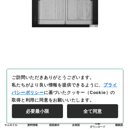
ご訪問いただきありがとうございます。
私たちがより良い情報を提供できるように、
プライ
バシーポリシー
に基づいたクッキー（Cookie）の
取得と利用に同意をお願いいたします。
必要最小限
全て同意
印刷
サムネイル
資料情報
画面操作
全画面
概観図
ダウンロード