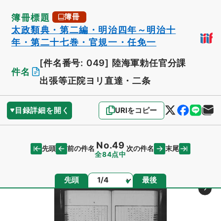
簿冊標題
簿冊
太政類典・第二編・明治四年～明治十
年・第二十七巻・官規一・任免一
[件名番号: 049]
陸海軍勅任官分課
件名
出張等正院ヨリ直達・二条
目録詳細を開く
URIをコピー
No.49
先頭
末尾
前の件名
次の件名
全84点中
ページ
先頭
最後