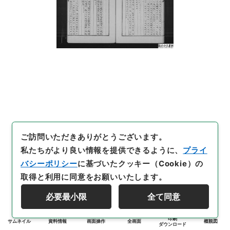
ご訪問いただきありがとうございます。
私たちがより良い情報を提供できるように、
プライ
バシーポリシー
に基づいたクッキー（Cookie）の
取得と利用に同意をお願いいたします。
必要最小限
全て同意
印刷
サムネイル
資料情報
画面操作
全画面
概観図
ダウンロード