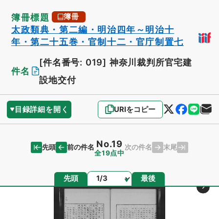
簿冊標題
簿冊
太政類典・第二編・明治四年～明治十
年・第二十五巻・官制十二・官庁制置七
[件名番号: 019]
神奈川裁判所官宅建
件名
設地交付
目録詳細を開く
URIをコピー
No.19
先頭
末尾
前の件名
次の件名
全19点中
ページ
先頭
最後