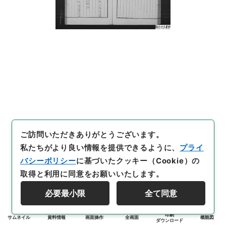
ご訪問いただきありがとうございます。
私たちがより良い情報を提供できるように、
プライ
バシーポリシー
に基づいたクッキー（Cookie）の
取得と利用に同意をお願いいたします。
必要最小限
全て同意
印刷
サムネイル
資料情報
画面操作
全画面
概観図
ダウンロード