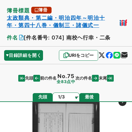
簿冊標題
簿冊
太政類典・第二編・明治四年～明治十
年・第四十八巻・儀制三・諸儀式一
件名
[件名番号: 074]
南校ヘ行幸・二条
目録詳細を開く
URIをコピー
No.75
先頭
末尾
前の件名
次の件名
全83点中
ページ
先頭
最後