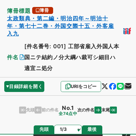
簿冊標題
簿冊
太政類典・第二編・明治四年～明治十
年・第七十二巻・外国交際十五・外客雇
入九
[件名番号: 001]
工部省雇入外国人本
件名
国ニテ結約ノ分大綱ハ裁可シ細目ハ
適宜ニ処分
目録詳細を開く
URIをコピー
No.1
先頭
末尾
前の件名
次の件名
全74点中
ページ
先頭
最後