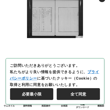
ご訪問いただきありがとうございます。
私たちがより良い情報を提供できるように、
プライ
バシーポリシー
に基づいたクッキー（Cookie）の
取得と利用に同意をお願いいたします。
必要最小限
全て同意
印刷
サムネイル
資料情報
画面操作
全画面
概観図
ダウンロード