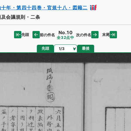
治十年・第四十四巻・官規十八・図籍二
頭及会議規則・二条
No.10
先頭
末尾
前の件名
次の件名
全32点中
ページ
先頭
最後