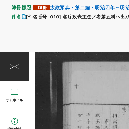
簿冊標題
太政類典・第二編・明治四年～明
簿冊
件名
[件名番号: 010]
各庁政表主任ノ者第五科ヘ出
サムネイル
資料情報