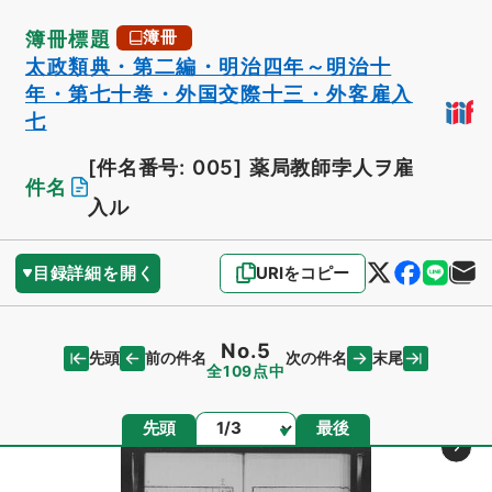
簿冊標題
簿冊
太政類典・第二編・明治四年～明治十
年・第七十巻・外国交際十三・外客雇入
七
[件名番号: 005]
薬局教師孛人ヲ雇
件名
入ル
目録詳細を開く
URIをコピー
No.5
先頭
末尾
前の件名
次の件名
全109点中
ページ
先頭
最後