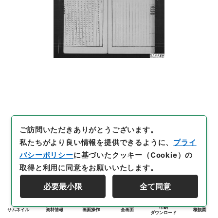
ご訪問いただきありがとうございます。
私たちがより良い情報を提供できるように、
プライ
バシーポリシー
に基づいたクッキー（Cookie）の
取得と利用に同意をお願いいたします。
必要最小限
全て同意
印刷
サムネイル
資料情報
画面操作
全画面
概観図
ダウンロード