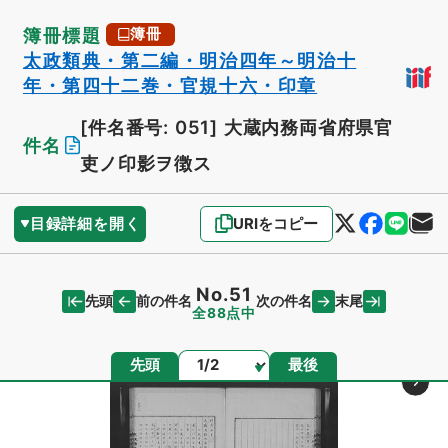
簿冊標題
簿冊
太政類典・第二編・明治四年～明治十
年・第四十二巻・官規十六・印章
[件名番号: 051]
大蔵内務両省府県官
件名
吏ノ印影ヲ徴ス
目録詳細を開く
URIをコピー
No.51
先頭
末尾
前の件名
次の件名
全88点中
ページ
先頭
最後