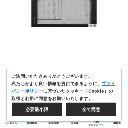
ご訪問いただきありがとうございます。
私たちがより良い情報を提供できるように、
プライ
バシーポリシー
に基づいたクッキー（Cookie）の
取得と利用に同意をお願いいたします。
必要最小限
全て同意
印刷
サムネイル
資料情報
画面操作
全画面
概観図
ダウンロード