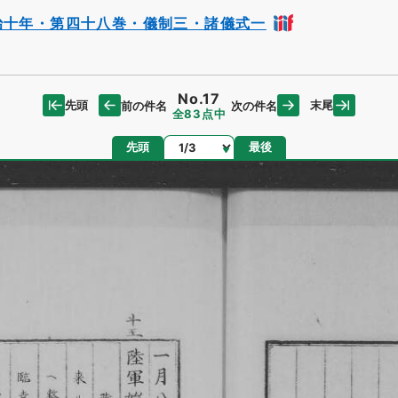
治十年・第四十八巻・儀制三・諸儀式一
No.17
先頭
末尾
前の件名
次の件名
全83点中
ページ
先頭
最後