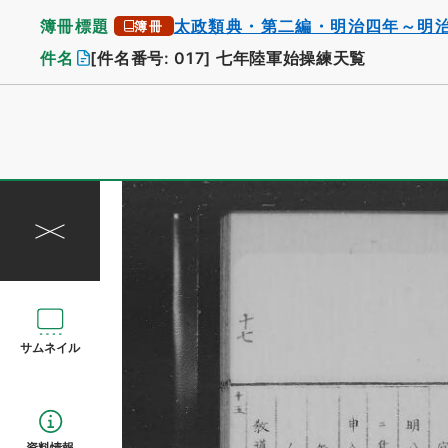
簿冊標題
太政類典・第二編・明治四年～明
簿冊
件名
[件名番号: 017]
七年陸軍始操練天覧
サムネイル
資料情報