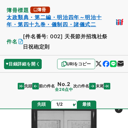
簿冊標題
簿冊
太政類典・第二編・明治四年～明治十
年・第四十九巻・儀制四・諸儀式二
[件名番号: 002]
天長節并招塊社祭
件名
日祝砲定則
目録詳細を開く
URIをコピー
No.2
先頭
末尾
前の件名
次の件名
全26点中
ページ
先頭
最後