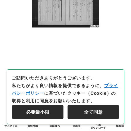
ご訪問いただきありがとうございます。
私たちがより良い情報を提供できるように、
プライ
バシーポリシー
に基づいたクッキー（Cookie）の
取得と利用に同意をお願いいたします。
必要最小限
全て同意
印刷
サムネイル
資料情報
画面操作
全画面
概観図
ダウンロード