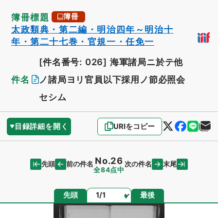
簿冊標題
簿冊
太政類典・第二編・明治四年～明治十
年・第二十七巻・官規一・任免一
[件名番号: 026]
海軍諸局ニ於テ他
件名
ノ諸局ヨリ官員以下採用ノ節必照会
セシム
目録詳細を開く
URIをコピー
No.26
先頭
末尾
前の件名
次の件名
全84点中
ページ
先頭
最後