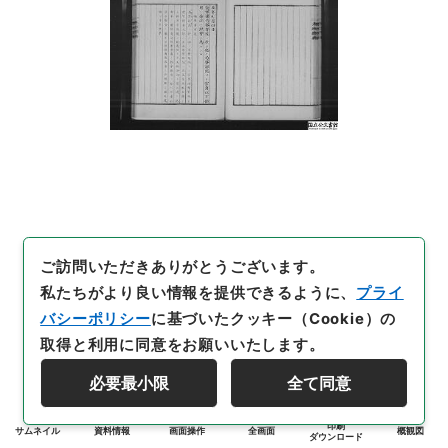
ご訪問いただきありがとうございます。
私たちがより良い情報を提供できるように、
プライ
バシーポリシー
に基づいたクッキー（Cookie）の
取得と利用に同意をお願いいたします。
必要最小限
全て同意
印刷
サムネイル
資料情報
画面操作
全画面
概観図
ダウンロード