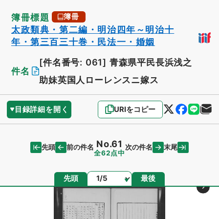
簿冊標題
簿冊
太政類典・第二編・明治四年～明治十
年・第三百三十巻・民法一・婚姻
[件名番号: 061]
青森県平民長浜浅之
件名
助妹英国人ローレンスニ嫁ス
目録詳細を開く
URIをコピー
No.61
先頭
末尾
前の件名
次の件名
全62点中
ページ
先頭
最後