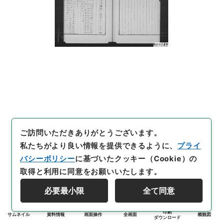
ご訪問いただきありがとうございます。
私たちがより良い情報を提供できるように、
プライ
バシーポリシー
に基づいたクッキー（Cookie）の
取得と利用に同意をお願いいたします。
必要最小限
全て同意
印刷
サムネイル
資料情報
画面操作
全画面
概観図
ダウンロード