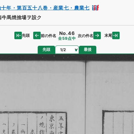
治十年・第百五十八巻・産業七・農業七
病牛馬焼捨場ヲ設ク
No.46
先頭
末尾
前の件名
次の件名
全59点中
ページ
先頭
最後