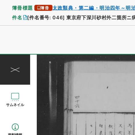
簿冊標題
太政類典・第二編・明治四年～明
簿冊
件名
[件名番号: 046]
東京府下深川砂村外二箇所ニ
サムネイル
資料情報