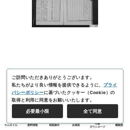
ご訪問いただきありがとうございます。
私たちがより良い情報を提供できるように、
プライ
バシーポリシー
に基づいたクッキー（Cookie）の
取得と利用に同意をお願いいたします。
必要最小限
全て同意
印刷
サムネイル
資料情報
画面操作
全画面
概観図
ダウンロード