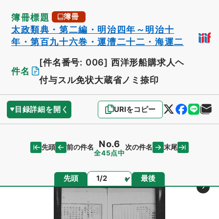
簿冊標題
簿冊
太政類典・第二編・明治四年～明治十
年・第百九十六巻・運漕二十二・海運二
[件名番号: 006]
西洋形船購求人ヘ
件名
付与スル免状大蔵省ノミ捺印
目録詳細を開く
URIをコピー
No.6
先頭
末尾
前の件名
次の件名
全45点中
ページ
先頭
最後