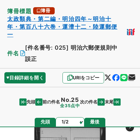
簿冊標題
簿冊
太政類典・第二編・明治四年～明治十
年・第百八十六巻・運漕十二・陸運郵便
一
[件名番号: 025]
明治六郵便規則中
件名
誤正
目録詳細を開く
URIをコピー
No.25
先頭
末尾
前の件名
次の件名
全35点中
ページ
先頭
最後