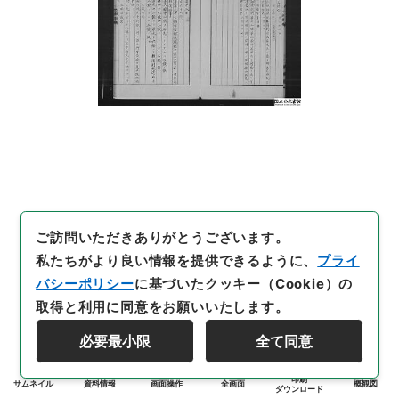
ご訪問いただきありがとうございます。
私たちがより良い情報を提供できるように、
プライ
バシーポリシー
に基づいたクッキー（Cookie）の
取得と利用に同意をお願いいたします。
必要最小限
全て同意
印刷
サムネイル
資料情報
画面操作
全画面
概観図
ダウンロード