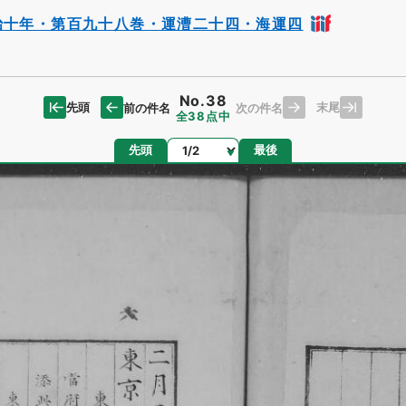
治十年・第百九十八巻・運漕二十四・海運四
No.38
先頭
末尾
前の件名
次の件名
全38点中
ページ
先頭
最後