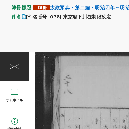
簿冊標題
太政類典・第二編・明治四年～明
簿冊
件名
[件名番号: 038]
東京府下川筏制限改定
サムネイル
資料情報