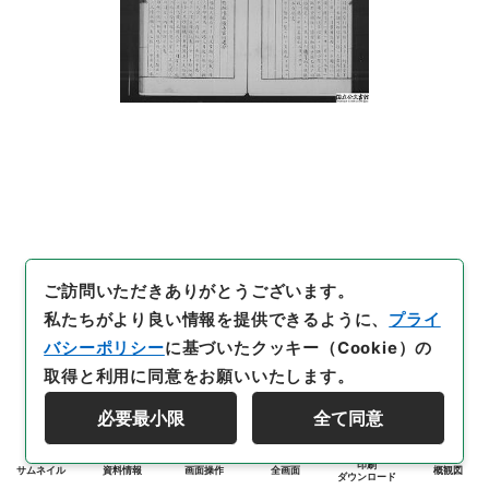
ご訪問いただきありがとうございます。
私たちがより良い情報を提供できるように、
プライ
バシーポリシー
に基づいたクッキー（Cookie）の
取得と利用に同意をお願いいたします。
必要最小限
全て同意
印刷
サムネイル
資料情報
画面操作
全画面
概観図
ダウンロード