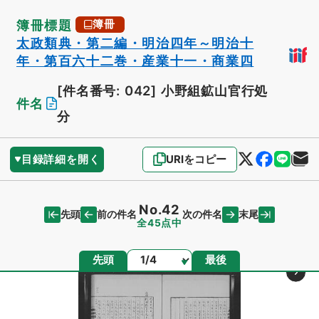
簿冊標題
簿冊
太政類典・第二編・明治四年～明治十
年・第百六十二巻・産業十一・商業四
[件名番号: 042]
小野組鉱山官行処
件名
分
目録詳細を開く
URIをコピー
No.42
先頭
末尾
前の件名
次の件名
全45点中
ページ
先頭
最後