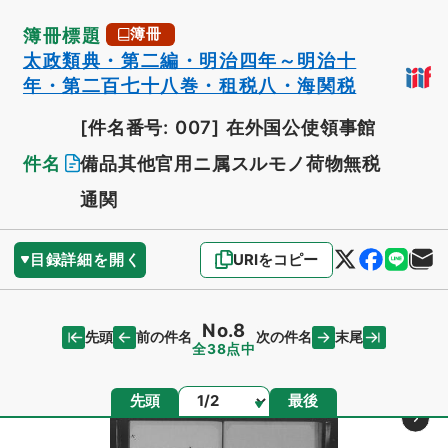
簿冊標題
簿冊
太政類典・第二編・明治四年～明治十
年・第二百七十八巻・租税八・海関税
[件名番号: 007]
在外国公使領事館
件名
備品其他官用ニ属スルモノ荷物無税
通関
目録詳細を開く
URIをコピー
No.8
先頭
末尾
前の件名
次の件名
全38点中
ページ
先頭
最後