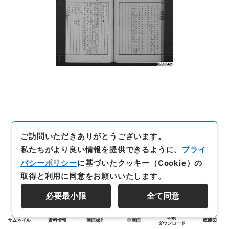
ご訪問いただきありがとうございます。
私たちがより良い情報を提供できるように、
プライ
バシーポリシー
に基づいたクッキー（Cookie）の
取得と利用に同意をお願いいたします。
必要最小限
全て同意
印刷
サムネイル
資料情報
画面操作
全画面
概観図
ダウンロード