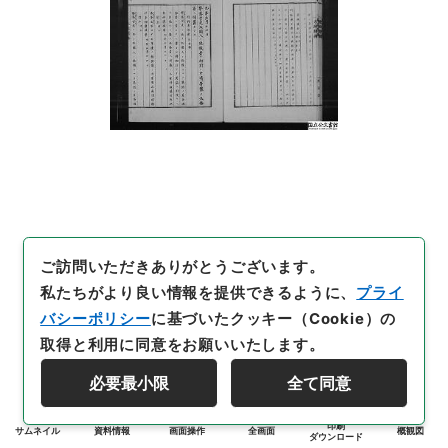
ご訪問いただきありがとうございます。
私たちがより良い情報を提供できるように、
プライ
バシーポリシー
に基づいたクッキー（Cookie）の
取得と利用に同意をお願いいたします。
必要最小限
全て同意
印刷
サムネイル
資料情報
画面操作
全画面
概観図
ダウンロード