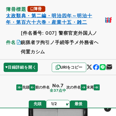
簿冊標題
簿冊
太政類典・第二編・明治四年～明治十
年・第百六十六巻・産業十五・雑二
[件名番号: 007]
警察官吏外国人ノ
件名
銃猟者ヲ拘引ノ手続等予メ外務省ヘ
伺置カシム
目録詳細を開く
URIをコピー
No.7
先頭
末尾
前の件名
次の件名
全37点中
ページ
先頭
最後