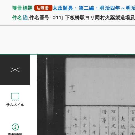
簿冊標題
太政類典・第二編・明治四年～明
簿冊
件名
[件名番号: 011]
下板橋駅ヨリ同村火薬製造場及
サムネイル
資料情報