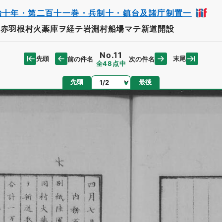
治十年・第二百十一巻・兵制十・鎮台及諸庁制置一
赤羽根村火薬庫ヲ経テ岩淵村船場マテ新道開設
No.11
先頭
末尾
前の件名
次の件名
全48点中
ページ
先頭
最後