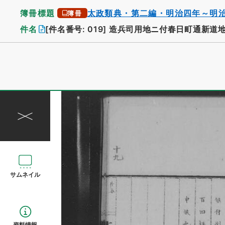
簿冊標題
太政類典・第二編・明治四年～明
簿冊
件名
[件名番号: 019]
造兵司用地ニ付春日町通新道
サムネイル
資料情報