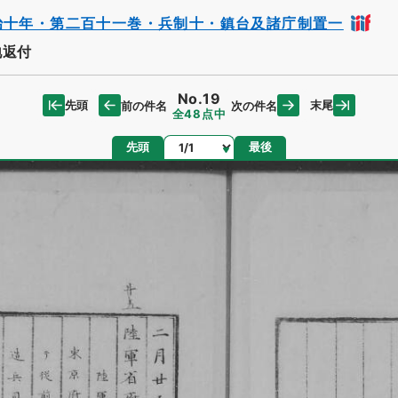
治十年・第二百十一巻・兵制十・鎮台及諸庁制置一
地返付
No.19
先頭
末尾
前の件名
次の件名
全48点中
ページ
先頭
最後