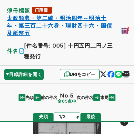
簿冊標題
簿冊
太政類典・第二編・明治四年～明治十
年・第三百二十六巻・理財四十六・国債
及紙幣五
[件名番号: 005]
十円五円二円ノ三
件名
種発行
目録詳細を開く
URIをコピー
No.5
先頭
末尾
前の件名
次の件名
全65点中
ページ
先頭
最後