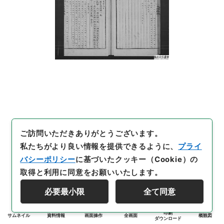
ご訪問いただきありがとうございます。
私たちがより良い情報を提供できるように、
プライ
バシーポリシー
に基づいたクッキー（Cookie）の
取得と利用に同意をお願いいたします。
必要最小限
全て同意
印刷
サムネイル
資料情報
画面操作
全画面
概観図
ダウンロード