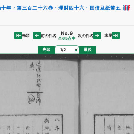
治十年・第三百二十六巻・理財四十六・国債及紙幣五
No.9
先頭
末尾
前の件名
次の件名
全65点中
ページ
先頭
最後