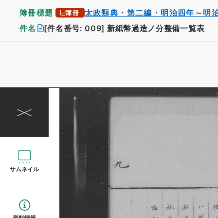
簿冊標題
太政類典・第二編・明治四年～明
簿冊
件名
[件名番号: 009]
新紙幣過造ノ分整備一覧表
サムネイル
資料情報