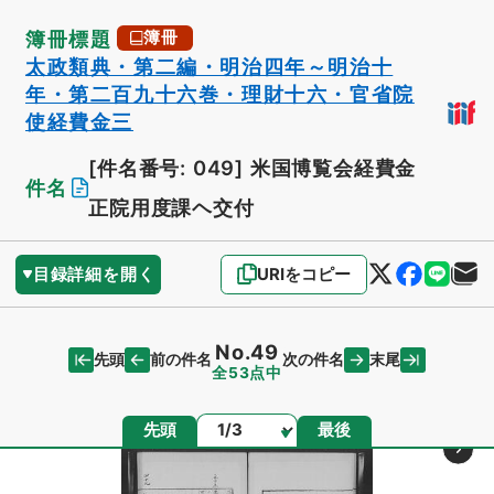
簿冊標題
簿冊
太政類典・第二編・明治四年～明治十
年・第二百九十六巻・理財十六・官省院
使経費金三
[件名番号: 049]
米国博覧会経費金
件名
正院用度課ヘ交付
目録詳細を開く
URIをコピー
No.49
先頭
末尾
前の件名
次の件名
全53点中
ページ
先頭
最後