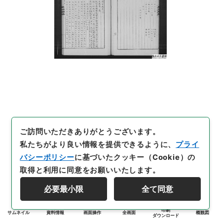
ご訪問いただきありがとうございます。
私たちがより良い情報を提供できるように、
プライ
バシーポリシー
に基づいたクッキー（Cookie）の
取得と利用に同意をお願いいたします。
必要最小限
全て同意
印刷
サムネイル
資料情報
画面操作
全画面
概観図
ダウンロード