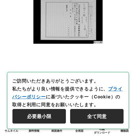
ご訪問いただきありがとうございます。
私たちがより良い情報を提供できるように、
プライ
バシーポリシー
に基づいたクッキー（Cookie）の
取得と利用に同意をお願いいたします。
必要最小限
全て同意
印刷
サムネイル
資料情報
画面操作
全画面
概観図
ダウンロード