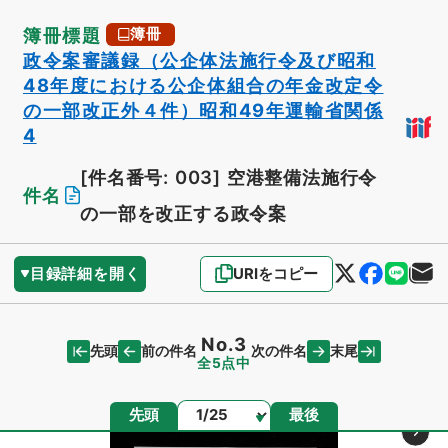
簿冊標題
簿冊
政令案審議録（公企体法施行令及び昭和
48年度における公企体組合の年金改定令
の一部改正外４件）昭和49年運輸省関係
4
[件名番号: 003]
空港整備法施行令
件名
の一部を改正する政令案
目録詳細を開く
URIをコピー
No.3
先頭
末尾
前の件名
次の件名
全5点中
ページ
先頭
最後