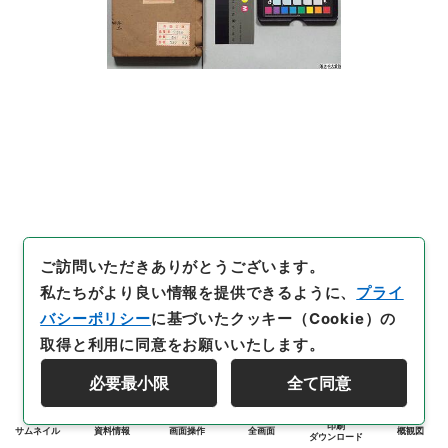
ご訪問いただきありがとうございます。
私たちがより良い情報を提供できるように、
プライ
バシーポリシー
に基づいたクッキー（Cookie）の
取得と利用に同意をお願いいたします。
必要最小限
全て同意
印刷
サムネイル
資料情報
画面操作
全画面
概観図
ダウンロード