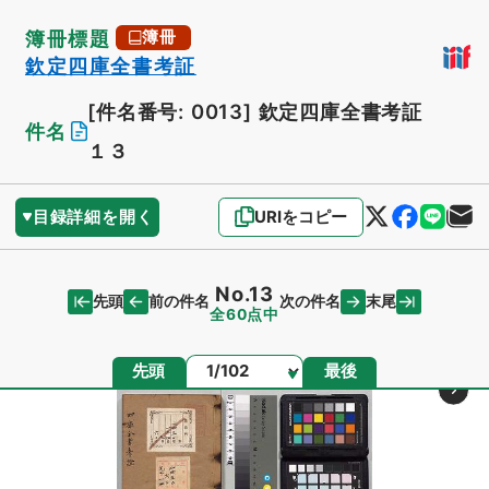
簿冊標題
簿冊
欽定四庫全書考証
[件名番号: 0013]
欽定四庫全書考証
件名
１３
目録詳細を開く
URIをコピー
No.13
先頭
末尾
前の件名
次の件名
全60点中
ページ
先頭
最後