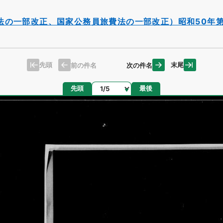
の一部改正、国家公務員旅費法の一部改正）昭和50年第
先頭
末尾
前の件名
次の件名
ページ
先頭
最後