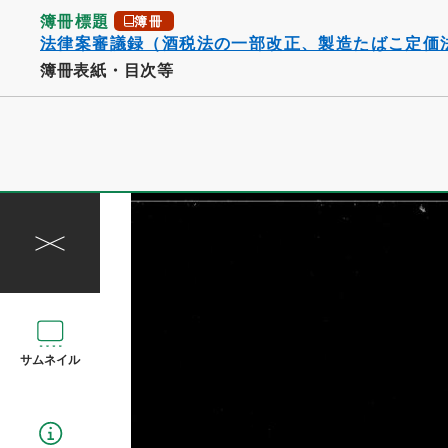
簿冊標題
簿冊
法律案審議録（酒税法の一部改正、製造たばこ定価法
簿冊表紙・目次等
サムネイル