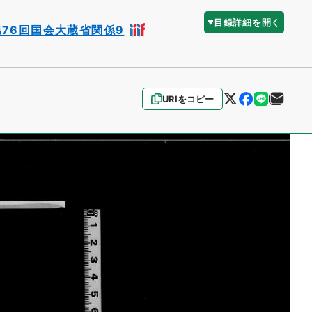
目録詳細を開く
76回国会大蔵省関係9
URIをコピー