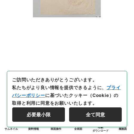
ご訪問いただきありがとうございます。
私たちがより良い情報を提供できるように、
プライ
バシーポリシー
に基づいたクッキー（Cookie）の
取得と利用に同意をお願いいたします。
必要最小限
全て同意
印刷
サムネイル
資料情報
画面操作
全画面
概観図
ダウンロード