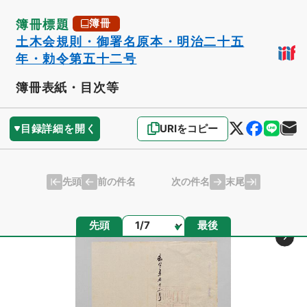
簿冊標題
簿冊
土木会規則・御署名原本・明治二十五
年・勅令第五十二号
簿冊表紙・目次等
目録詳細を開く
URIをコピー
先頭
末尾
前の件名
次の件名
ページ
先頭
最後