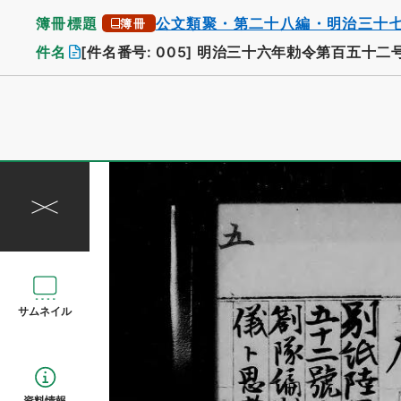
簿冊標題
公文類聚・第二十八編・明治三十
簿冊
件名
[件名番号: 005]
明治三十六年勅令第百五十二
サムネイル
資料情報