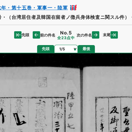
七年・第十五巻・軍事一・陸軍
号・（台湾居住者及韓国在留者ノ徴兵身体検査ニ関スル件）
No.5
先頭
末尾
前の件名
次の件名
全23点中
ページ
先頭
最後